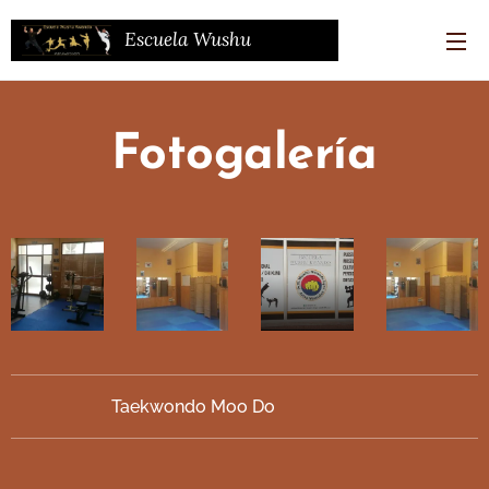
Escuela Wushu
Kwando
(WKD)
Fotogalería
Taekwondo Moo Do